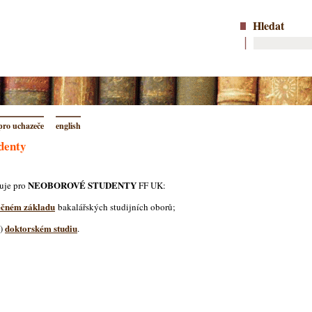
Hledat
pro uchazeče
english
udenty
NEOBOROVÉ STUDENTY
ťuje pro
FF UK:
ečném základu
bakalářských studijních oborů;
doktorském studiu
m)
.