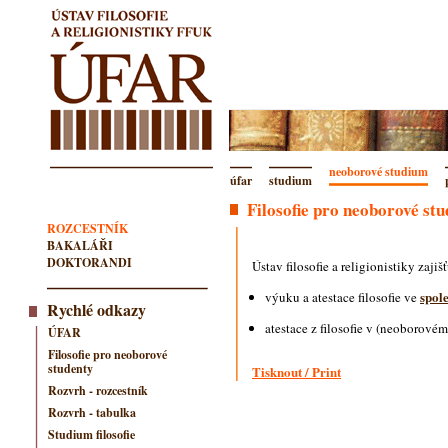
neoborové studium
úfar
studium
Filosofie pro neoborové st
ROZCESTNÍK
BAKALÁŘI
DOKTORANDI
Ústav filosofie a religionistiky zajiš
spol
výuku a atestace filosofie ve
Rychlé odkazy
atestace z filosofie v (neoborové
ÚFAR
Filosofie pro neoborové
studenty
Tisknout / Print
Rozvrh - rozcestník
Rozvrh - tabulka
Studium filosofie