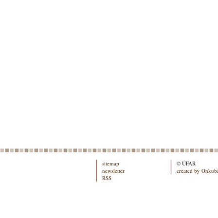
sitemap
© ÚFAR
newsletter
created by Onkub
RSS