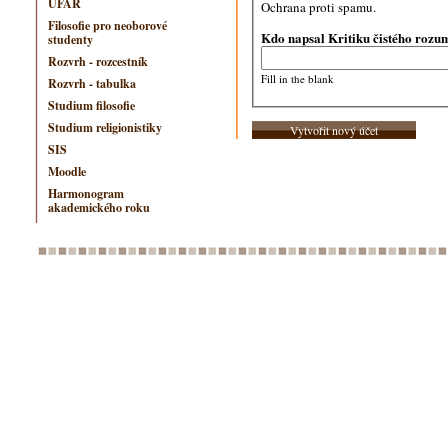
ÚFAR
Ochrana proti spamu.
Filosofie pro neoborové
Kdo napsal Kritiku čistého roz
studenty
Rozvrh - rozcestník
Fill in the blank
Rozvrh - tabulka
Studium filosofie
Studium religionistiky
SIS
Moodle
Harmonogram
akademického roku