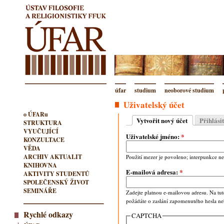
úfar
studium
neoborové studium
Uživatelský účet
o ÚFARu
Vytvořit nový účet
Přihlásit
STRUKTURA
VYUČUJÍCÍ
Uživatelské jméno:
*
KONZULTACE
VĚDA
ARCHIV AKTUALIT
Použití mezer je povoleno; interpunkce ne
KNIHOVNA
E-mailová adresa:
*
AKTIVITY STUDENTŮ
SPOLEČENSKÝ ŽIVOT
SEMINÁŘE
Zadejte platnou e-mailovou adresu. Na tut
požádáte o zaslání zapomenutého hesla n
Rychlé odkazy
CAPTCHA