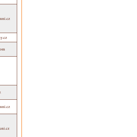
uni.cz
y.cz
com
z
uni.cz
uni.cz