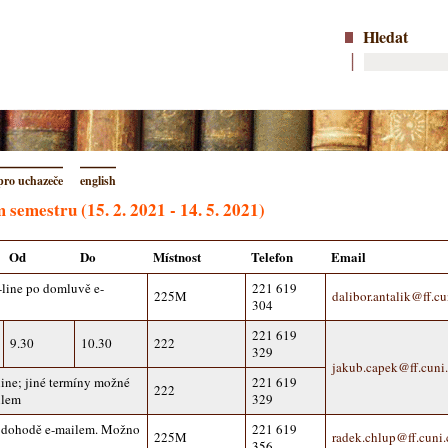
Hledat
pro uchazeče
english
 semestru (15. 2. 2021 - 14. 5. 2021)
Od
Do
Místnost
Telefon
Email
-line po domluvě e-
221 619
225M
dalibor.antalik@ff.cu
304
221 619
9.30
10.30
222
329
jakub.capek@ff.cuni
ine; jiné termíny možné
221 619
222
ilem
329
 dohodě e-mailem. Možno
221 619
225M
radek.chlup@ff.cuni.
356