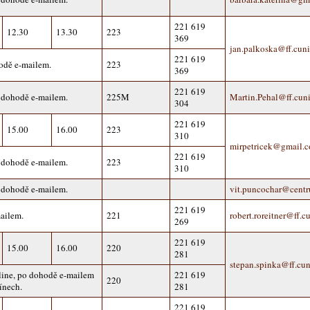
221 619
12.30
13.30
223
369
jan.palkoska@ff.cuni
221 619
odě e-mailem.
223
369
221 619
 dohodě e-mailem.
225M
Martin.Pehal@ff.cuni
304
221 619
15.00
16.00
223
310
mirpetricek@gmail.
221 619
 dohodě e-mailem.
223
310
 dohodě e-mailem.
vit.puncochar@centr
221 619
ailem.
221
robert.roreitner@ff.c
269
221 619
15.00
16.00
220
281
stepan.spinka@ff.cun
line, po dohodě e-mailem
221 619
220
ínech.
281
221 619