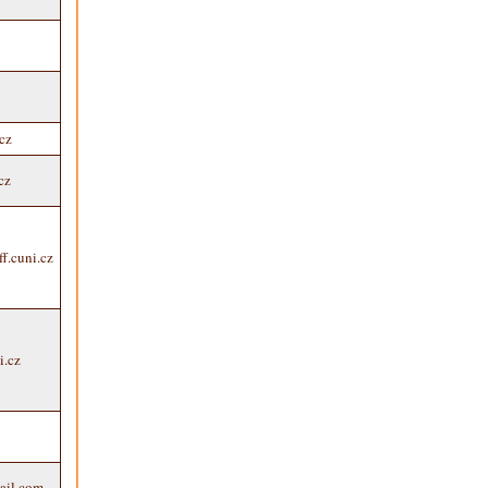
cz
cz
f.cuni.cz
i.cz
ail.com