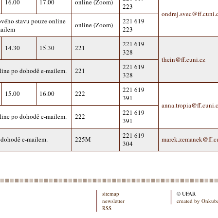
16.00
17.00
online (Zoom)
223
ondrej.svec@ff.cuni.
vého stavu pouze online
221 619
online (Zoom)
mailem
223
221 619
14.30
15.30
221
328
thein@ff.cuni.cz
221 619
line po dohodě e-mailem.
221
328
221 619
15.00
16.00
222
391
anna.tropia@ff.cuni.
221 619
line po dohodě e-mailem.
222
391
221 619
 dohodě e-mailem.
225M
marek.zemanek@ff.cu
304
sitemap
© ÚFAR
newsletter
created by Onkub
RSS