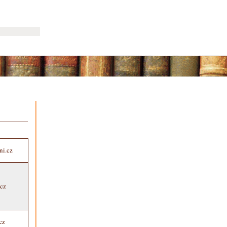
ni.cz
.cz
cz