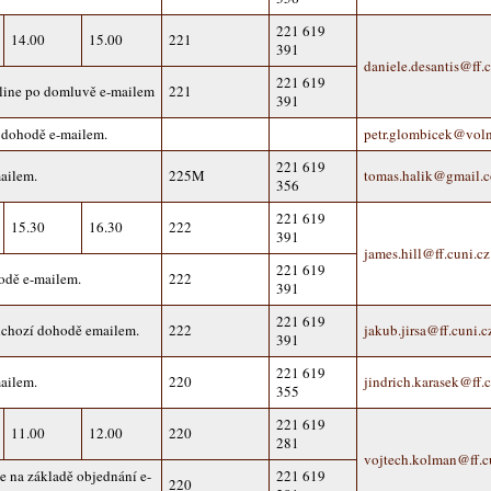
221 619
14.00
15.00
221
391
daniele.desantis@ff.c
221 619
nline po domluvě e-mailem
221
391
 dohodě e-mailem.
petr.glombicek@voln
221 619
ailem.
225M
tomas.halik@gmail.
356
221 619
15.30
16.30
222
391
james.hill@ff.cuni.cz
221 619
odě e-mailem.
222
391
221 619
dchozí dohodě emailem.
222
jakub.jirsa@ff.cuni.c
391
221 619
ailem.
220
jindrich.karasek@ff.c
355
221 619
11.00
12.00
220
281
vojtech.kolman@ff.c
e na základě objednání e-
221 619
220