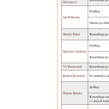
Holcátová
Po/Mon
Jan Palkoska
Online po doh
Martin Pehal
Konzultuje po
Po/Mon
Miroslav Petříček
Konzultuje po
Vít Punčochář
Konzultuje po
Robert Roreitner
Po dohodě e-m
St/Wed
Štěpán Špinka
Konzultuje on
i v jiných term