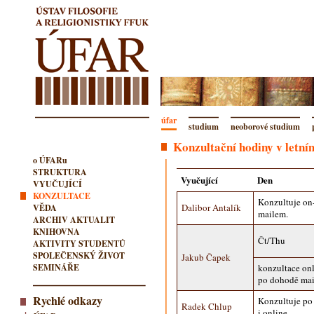
úfar
studium
neoborové studium
Konzultační hodiny v letním
o ÚFARu
STRUKTURA
Vyučující
Den
VYUČUJÍCÍ
KONZULTACE
Konzultuje on
Dalibor Antalík
VĚDA
mailem.
ARCHIV AKTUALIT
KNIHOVNA
Čt/Thu
AKTIVITY STUDENTŮ
SPOLEČENSKÝ ŽIVOT
Jakub Čapek
SEMINÁŘE
konzultace onl
po dohodě ma
Rychlé odkazy
Konzultuje po
Radek Chlup
i online.