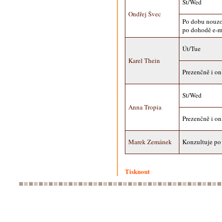
St/Wed
Ondřej Švec
Po dobu nouzo
po dohodě e-
Út/Tue
Karel Thein
Prezenčně i on
St/Wed
Anna Tropia
Prezenčně i on
Marek Zemánek
Konzultuje po
Tisknout