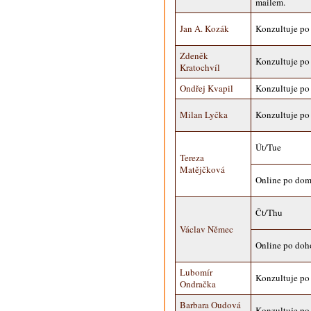
mailem.
Jan A. Kozák
Konzultuje po
Zdeněk
Konzultuje po
Kratochvíl
Ondřej Kvapil
Konzultuje po
Milan Lyčka
Konzultuje po
Út/Tue
Tereza
Matějčková
Online po do
Čt/Thu
Václav Němec
Online po doh
Lubomír
Konzultuje po
Ondračka
Barbara Oudová
Konzultuje po