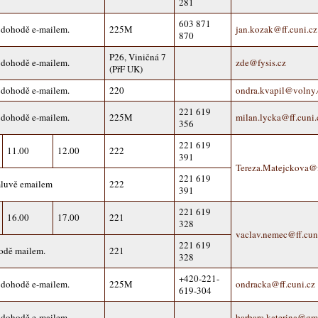
281
603 871
 dohodě e-mailem.
225M
jan.kozak@ff.cuni.cz
870
P26, Viničná 7
 dohodě e-mailem.
zde@fysis.cz
(PřF UK)
 dohodě e-mailem.
220
ondra.kvapil@volny.
221 619
 dohodě e-mailem.
225M
milan.lycka@ff.cuni.
356
221 619
11.00
12.00
222
391
Tereza.Matejckova@f
221 619
mluvě emailem
222
391
221 619
16.00
17.00
221
328
vaclav.nemec@ff.cun
221 619
odě mailem.
221
328
+420-221-
 dohodě e-mailem.
225M
ondracka@ff.cuni.cz
619-304
 dohodě e-mailem.
barbara.katerina@gm