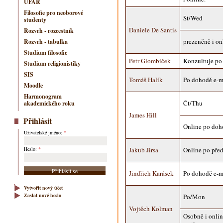
ÚFAR
Filosofie pro neoborové
St/Wed
studenty
Daniele De Santis
Rozvrh - rozcestník
prezenčně i o
Rozvrh - tabulka
Studium filosofie
Petr Glombíček
Konzultuje po
Studium religionistiky
SIS
Tomáš Halík
Po dohodě e-m
Moodle
Harmonogram
Čt/Thu
akademického roku
James Hill
Přihlásit
Online po doh
Uživatelské jméno:
*
Heslo:
*
Jakub Jirsa
Online po pře
Jindřich Karásek
Po dohodě e-m
Vytvořit nový účet
Zaslat nové heslo
Po/Mon
Vojtěch Kolman
Osobně i onlin