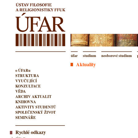
úfar
studium
neoborové studium
Aktuality
o ÚFARu
STRUKTURA
VYUČUJÍCÍ
KONZULTACE
VĚDA
ARCHIV AKTUALIT
KNIHOVNA
AKTIVITY STUDENTŮ
SPOLEČENSKÝ ŽIVOT
SEMINÁŘE
Rychlé odkazy